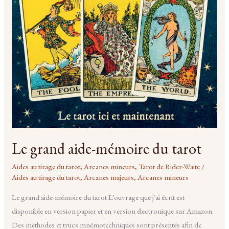
Le grand aide-mémoire du tarot
Aides au tirage du tarot
,
Arcanes mineurs
,
Tarot de Rider-Waite
/
Aides au tirage du tarot
,
Arcanes majeurs
,
Arcanes mineurs
Le grand aide-mémoire du tarot L’ouvrage que j’ai écrit est
disponible en version papier et en version électronique sur Amazon.
Des méthodes et trucs mnémotechniques sont présentés afin de