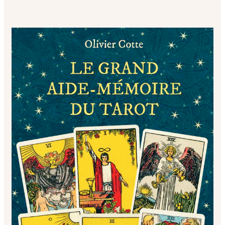
LE
GRAND
AIDE-
MÉMOIRE
DU
TAROT