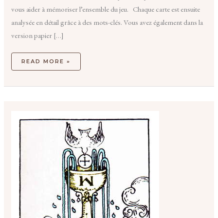
vous aider à mémoriser l’ensemble du jeu. Chaque carte est ensuite
analysée en détail grâce à des mots-clés. Vous avez également dans la
version papier […]
READ MORE »
LES
QUATRE
ÉLÉMENTS
DES
ARCANES
MINEURS
DU
TAROT