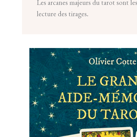
Les arcanes majeurs du tarot sont le
lecture des tirages.
LE
GRAND
AIDE-
MÉMOIRE
DU
TAROT