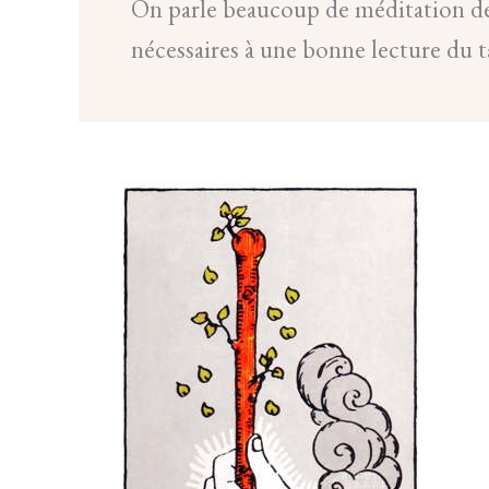
On parle beaucoup de méditation dep
nécessaires à une bonne lecture du t
MÉTHODE
POUR
LE
TIRAGE
DU
TAROT